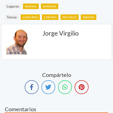
Lugares:
MARISOL
DORREGO
Temas:
CONCURSO
CORVINA
PEZ GALLO
VARIADA
Jorge Virgilio
Compártelo
Comentarios