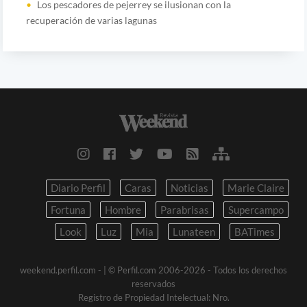
Los pescadores de pejerrey se ilusionan con la
recuperación de varias lagunas
Diario Perfil
Caras
Noticias
Marie Claire
Fortuna
Hombre
Parabrisas
Supercampo
Look
Luz
Mia
Lunateen
BATimes
weekend.perfil.com -
| © Perfil.com 2006-2026 - Todos los derechos
reservados
Registro de Propiedad Intelectual: Nro.