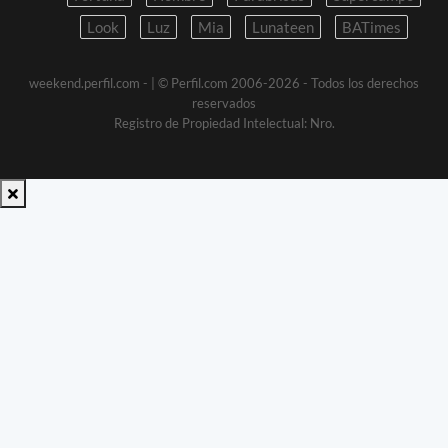
Look
Luz
Mia
Lunateen
BATimes
weekend.perfil.com -
| © Perfil.com 2006-2026 - Todos los derechos
reservados
Registro de Propiedad Intelectual: Nro.