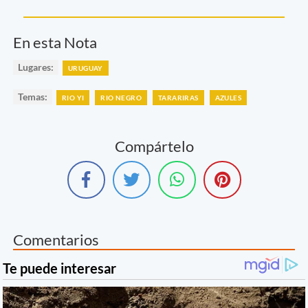
En esta Nota
Lugares:
URUGUAY
Temas:
RIO YI
RIO NEGRO
TARARIRAS
AZULES
Compártelo
Comentarios