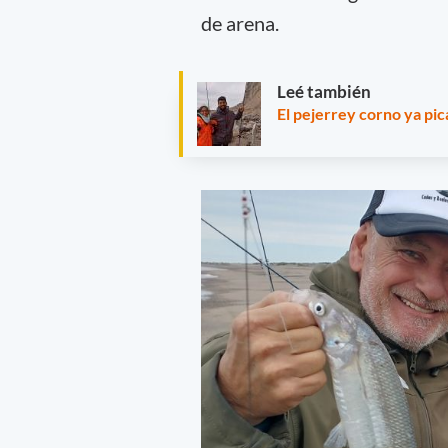
de arena.
Leé también
El pejerrey corno ya pic