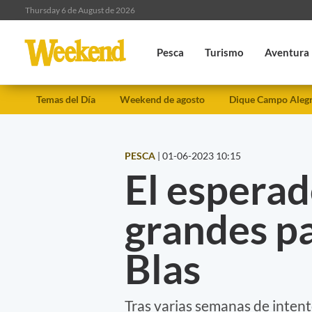
Thursday 6 de August de 2026
Pesca
Turismo
Aventura
Temas del Día
Weekend de agosto
Dique Campo Aleg
PESCA
|
01-06-2023 10:15
El esperad
grandes p
Blas
Tras varias semanas de intent