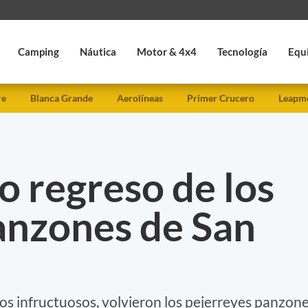
Camping
Náutica
Motor & 4x4
Tecnología
Equ
re
Blanca Grande
Aerolíneas
Primer Crucero
Leapmo
o regreso de los
anzones de San
os infructuosos, volvieron los pejerreyes panzone