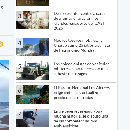
os
De reeles inteligentes a cañas
3
de última generación: los
grandes ganadores de ICAST
2026
Nuevos tesoros globales: la
4
Unesco sumó 25 sitios a su lista
de Patrimonio Mundial
Los coleccionistas de vehículos
5
militares están felices con una
subasta de rezagos
El Parque Nacional Los Alerces
6
exige cadenas y actualizó el
precio de las entradas
Entre pejerreyes esquivos y
7
mucha historia, se disputó una
de las competencias más
emblemáticas