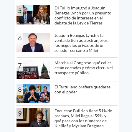
Di Tullio impugnó a Joaquín
5
Benegas Lynch por un presunto
conflicto de intereses en el
debate de la Ley de Tierras
Joaquín Benegas Lynch y la
6
venta de tierras a extranjeros:
los negocios privados de un
senador cercano a Milei
Marcha al Congreso: qué calles
7
están cortadas y cómo circula el
transporte público
El Tertuliano prefiere quedarse
8
con el poder
Encuesta: Bullrich tiene 51% de
9
rechazo, Milei llega al 59%, y
qué pasa con los números de
Kicillof y Myriam Bregman