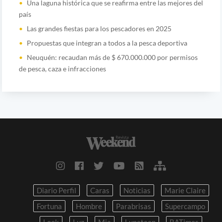
Una laguna histórica que se reafirma entre las mejores del
país
Las grandes fiestas para los pescadores en 2025
Propuestas que integran a todos a la pesca deportiva
Neuquén: recaudan más de $ 670.000.000 por permisos
de pesca, caza e infracciones
Diario Perfil
Caras
Noticias
Marie Claire
Fortuna
Hombre
Parabrisas
Supercampo
Look
Luz
Mia
Lunateen
BATimes