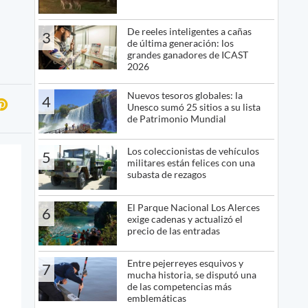
De reeles inteligentes a cañas
3
de última generación: los
grandes ganadores de ICAST
2026
Nuevos tesoros globales: la
4
Unesco sumó 25 sitios a su lista
de Patrimonio Mundial
Los coleccionistas de vehículos
5
militares están felices con una
subasta de rezagos
El Parque Nacional Los Alerces
6
exige cadenas y actualizó el
precio de las entradas
Entre pejerreyes esquivos y
7
mucha historia, se disputó una
de las competencias más
emblemáticas