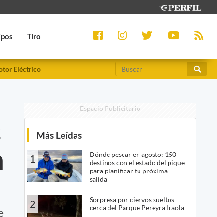
ipos
Tiro
tor Eléctrico
Espacio Publicitario
s
Más Leídas
n
Dónde pescar en agosto: 150
1
destinos con el estado del pique
para planificar tu próxima
salida
Sorpresa por ciervos sueltos
2
cerca del Parque Pereyra Iraola
e