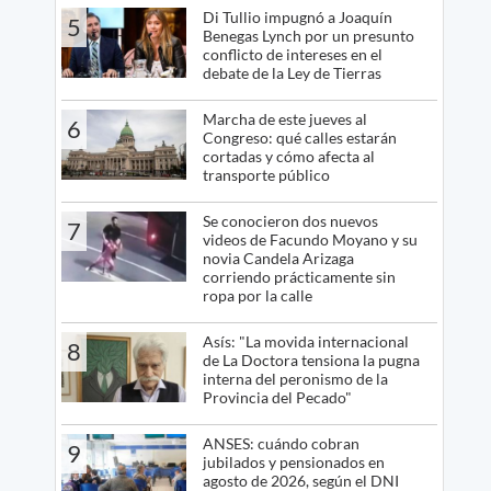
Di Tullio impugnó a Joaquín
5
Benegas Lynch por un presunto
conflicto de intereses en el
debate de la Ley de Tierras
Marcha de este jueves al
6
Congreso: qué calles estarán
cortadas y cómo afecta al
transporte público
Se conocieron dos nuevos
7
videos de Facundo Moyano y su
novia Candela Arizaga
corriendo prácticamente sin
ropa por la calle
Asís: "La movida internacional
8
de La Doctora tensiona la pugna
interna del peronismo de la
Provincia del Pecado"
ANSES: cuándo cobran
9
jubilados y pensionados en
agosto de 2026, según el DNI