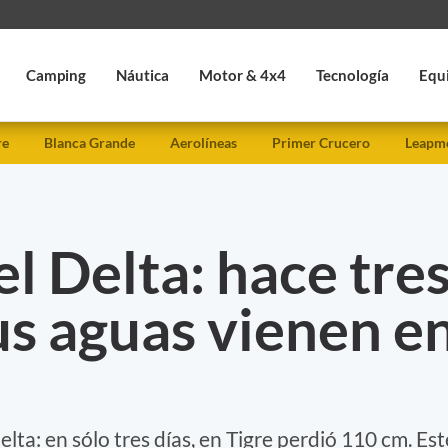
Camping
Náutica
Motor & 4x4
Tecnología
Equ
re
Blanca Grande
Aerolíneas
Primer Crucero
Leapmo
l Delta: hace tre
us aguas vienen e
lta: en sólo tres días, en Tigre perdió 110 cm. Est