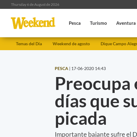
Thursday 6 de August de 2026
Pesca
Turismo
Aventura
Temas del Día
Weekend de agosto
Dique Campo Aleg
PESCA
|
17-06-2020 14:43
Preocupa e
días que s
picada
Importante bajante sufre el De