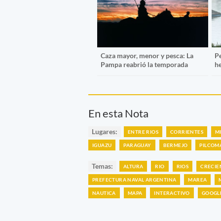
Caza mayor, menor y pesca: La
P
Pampa reabrió la temporada
h
En esta Nota
Lugares:
ENTRE RIOS
CORRIENTES
M
IGUAZU
PARAGUAY
BERMEJO
PILCOM
Temas:
ALTURA
RIO
RIOS
CRECIE
PREFECTURA NAVAL ARGENTINA
MAREA
NAUTICA
MAPA
INTERACTIVO
GOOGL