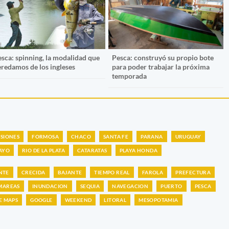
esca: spinning, la modalidad que
Pesca: construyó su propio bote
eredamos de los ingleses
para poder trabajar la próxima
temporada
ISIONES
FORMOSA
CHACO
SANTA FE
PARANA
URUGUAY
AYO
RIO DE LA PLATA
CATARATAS
PLAYA HONDA
NTE
CRECIDA
BAJANTE
TIEMPO REAL
FAROLA
PREFECTURA
MAREAS
INUNDACION
SEQUIA
NAVEGACION
PUERTO
PESCA
E MAPS
GOOGLE
WEEKEND
LITORAL
MESOPOTAMIA