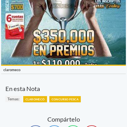
claromeco
En esta Nota
Temas:
CLAROMECÓ
CONCURSO PESCA
Compártelo