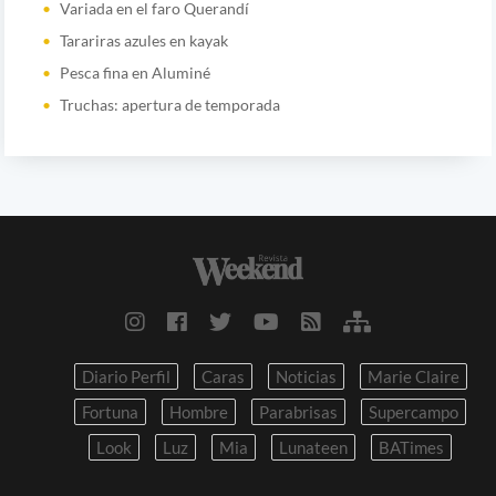
Variada en el faro Querandí
Tarariras azules en kayak
Pesca fina en Aluminé
Truchas: apertura de temporada
Diario Perfil
Caras
Noticias
Marie Claire
Fortuna
Hombre
Parabrisas
Supercampo
Look
Luz
Mia
Lunateen
BATimes