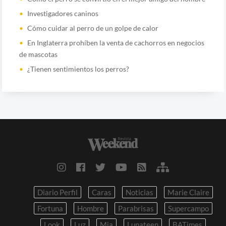
Investigadores caninos
Cómo cuidar al perro de un golpe de calor
En Inglaterra prohíben la venta de cachorros en negocios
de mascotas
¿Tienen sentimientos los perros?
Diario Perfil
Caras
Noticias
Marie Claire
Fortuna
Hombre
Parabrisas
Supercampo
Look
Luz
Mia
Lunateen
BATimes