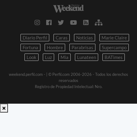
Diario Perfil
Caras
Noticias
Marie Claire
Fortuna
Hombre
Parabrisas
Supercampo
Look
Luz
Mia
Lunateen
BATimes
weekend.perfil.com -
| © Perfil.com 2006-2026 - Todos los derechos
reservados
Registro de Propiedad Intelectual: Nro.