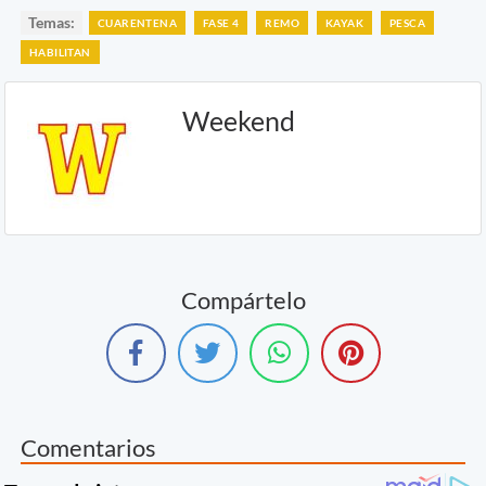
Temas:
CUARENTENA
FASE 4
REMO
KAYAK
PESCA
HABILITAN
Weekend
Compártelo
Comentarios