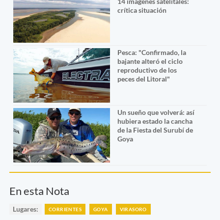
14 imágenes satelitales:
crítica situación
Pesca: "Confirmado, la
bajante alteró el ciclo
reproductivo de los
peces del Litoral"
Un sueño que volverá: así
hubiera estado la cancha
de la Fiesta del Surubí de
Goya
En esta Nota
Lugares:
CORRIENTES
GOYA
VIRASORO