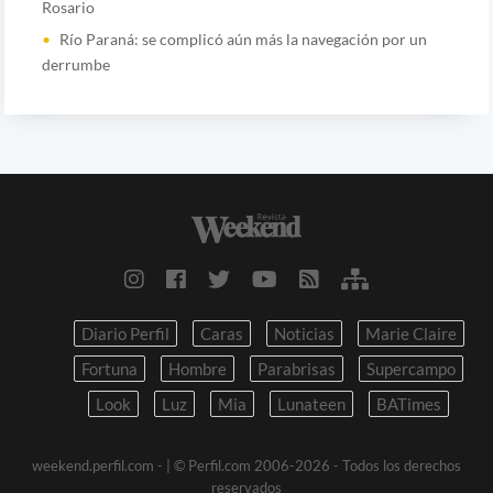
Rosario
Río Paraná: se complicó aún más la navegación por un
derrumbe
Diario Perfil
Caras
Noticias
Marie Claire
Fortuna
Hombre
Parabrisas
Supercampo
Look
Luz
Mia
Lunateen
BATimes
weekend.perfil.com -
| © Perfil.com 2006-2026 - Todos los derechos
reservados