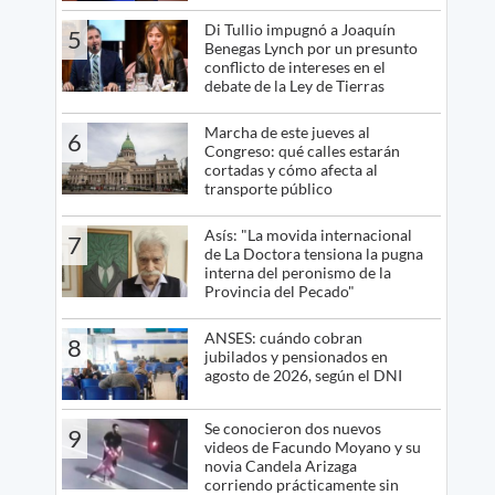
Di Tullio impugnó a Joaquín
5
Benegas Lynch por un presunto
conflicto de intereses en el
debate de la Ley de Tierras
Marcha de este jueves al
6
Congreso: qué calles estarán
cortadas y cómo afecta al
transporte público
Asís: "La movida internacional
7
de La Doctora tensiona la pugna
interna del peronismo de la
Provincia del Pecado"
ANSES: cuándo cobran
8
jubilados y pensionados en
agosto de 2026, según el DNI
Se conocieron dos nuevos
9
videos de Facundo Moyano y su
novia Candela Arizaga
corriendo prácticamente sin