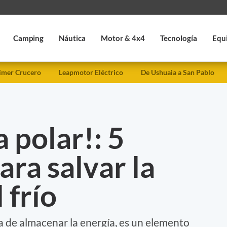
Camping
Náutica
Motor & 4x4
Tecnología
Equ
imer Crucero
Leapmotor Eléctrico
De Ushuaia a San Pablo
a polar!: 5
ara salvar la
 frío
a de almacenar la energía, es un elemento