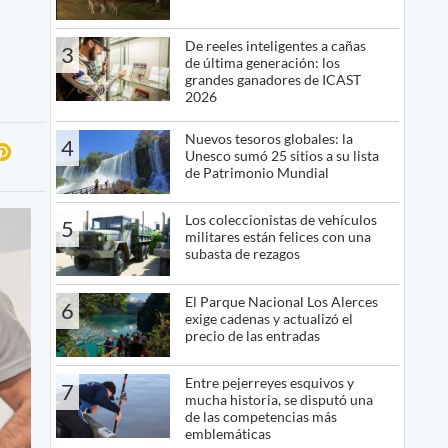
De reeles inteligentes a cañas
3
de última generación: los
grandes ganadores de ICAST
2026
Nuevos tesoros globales: la
4
Unesco sumó 25 sitios a su lista
de Patrimonio Mundial
Los coleccionistas de vehículos
5
militares están felices con una
subasta de rezagos
El Parque Nacional Los Alerces
6
exige cadenas y actualizó el
precio de las entradas
Entre pejerreyes esquivos y
7
mucha historia, se disputó una
de las competencias más
emblemáticas