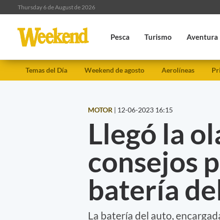
Thursday 6 de August de 2026
Pesca
Turismo
Aventura
Temas del Día
Weekend de agosto
Aerolíneas
Pr
MOTOR
|
12-06-2023 16:15
Llegó la ol
consejos p
batería del
La batería del auto, encargad