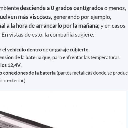
ambiente
desciende a 0 grados centígrados
o menos,
 vuelven más viscosos,
generando por ejemplo,
al a la hora de arrancarlo por la mañana;
y en casos
En vistas de esto, la compañía sugiere:
r el vehículo dentro
de un
garaje cubierto.
ensión
de la
batería
que, para enfrentar las temperaturas
 los 12,4V
.
o conexiones de la batería
(partes metálicas donde se produ
ico exterior).