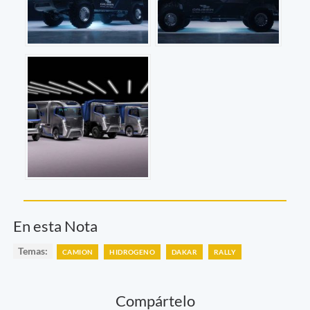
En esta Nota
Temas:
CAMION
HIDROGENO
DAKAR
RALLY
Compártelo