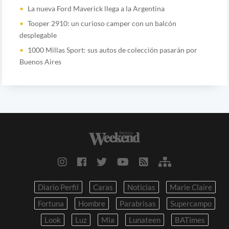
La nueva Ford Maverick llega a la Argentina
Tooper 2910: un curioso camper con un balcón
desplegable
1000 Millas Sport: sus autos de colección pasarán por
Buenos Aires
Diario Perfil
Caras
Noticias
Marie Claire
Fortuna
Hombre
Parabrisas
Supercampo
Look
Luz
Mia
Lunateen
BATimes