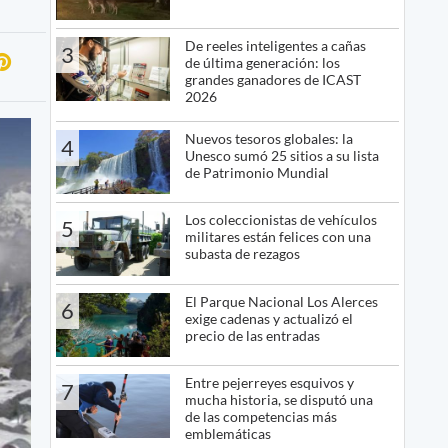
De reeles inteligentes a cañas
3
de última generación: los
grandes ganadores de ICAST
2026
Nuevos tesoros globales: la
4
Unesco sumó 25 sitios a su lista
de Patrimonio Mundial
Los coleccionistas de vehículos
5
militares están felices con una
subasta de rezagos
El Parque Nacional Los Alerces
6
exige cadenas y actualizó el
precio de las entradas
Entre pejerreyes esquivos y
7
mucha historia, se disputó una
de las competencias más
emblemáticas