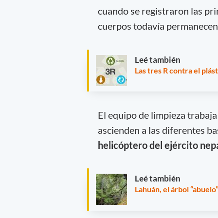
cuando se registraron las pr
cuerpos todavía permanecen
Leé también
Las tres R contra el plás
El equipo de limpieza trabaj
ascienden a las diferentes b
helicóptero del ejército nep
Leé también
Lahuán, el árbol “abuelo