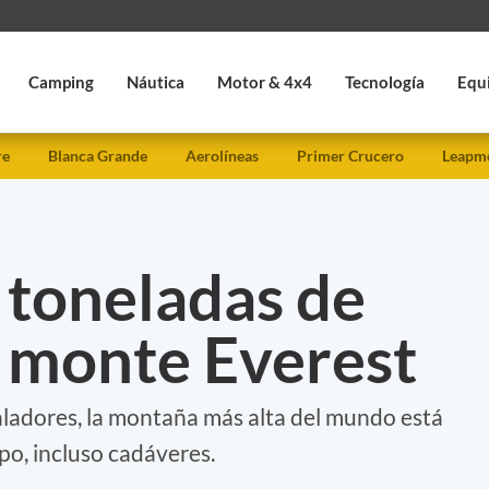
Camping
Náutica
Motor & 4x4
Tecnología
Equ
re
Blanca Grande
Aerolíneas
Primer Crucero
Leapmo
 toneladas de
l monte Everest
aladores, la montaña más alta del mundo está
po, incluso cadáveres.