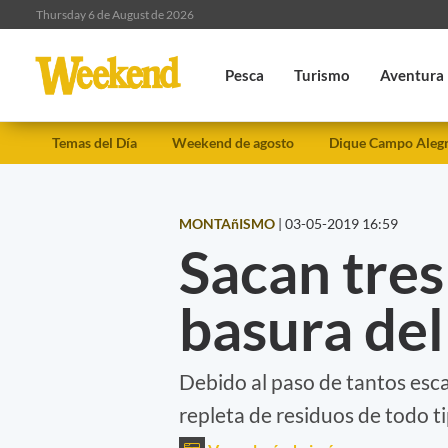
Thursday 6 de August de 2026
Pesca
Turismo
Aventura
Temas del Día
Weekend de agosto
Dique Campo Aleg
MONTAñISMO
|
03-05-2019 16:59
Sacan tres
basura de
Debido al paso de tantos esc
repleta de residuos de todo ti