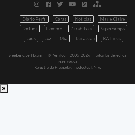
Diario Perfil
Caras
Noticias
Marie Claire
Fortuna
Hombre
Parabrisas
Supercampo
Look
Luz
Mia
Lunateen
BATimes
weekend.perfil.com -
| © Perfil.com 2006-2026 - Todos los derechos
reservados
Registro de Propiedad Intelectual: Nro.