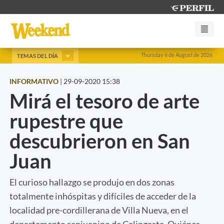
Thursday 6 de August de 2026
TEMAS DEL DÍA
INFORMATIVO
|
29-09-2020 15:38
Mirá el tesoro de arte
rupestre que
descubrieron en San
Juan
El curioso hallazgo se produjo en dos zonas
totalmente inhóspitas y difíciles de acceder de la
localidad pre-cordillerana de Villa Nueva, en el
departamento sanjuanino de Calingasta. Quiénes,