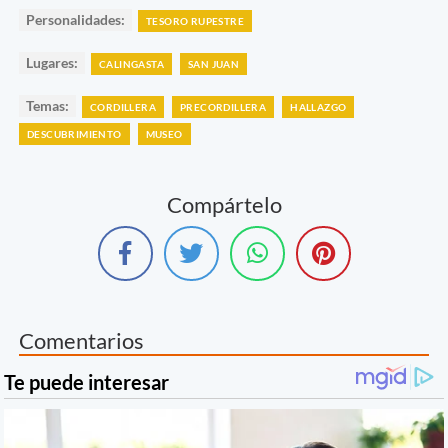
Personalidades:
TESORO RUPESTRE
Lugares:
CALINGASTA
SAN JUAN
Temas:
CORDILLERA
PRECORDILLERA
HALLAZGO
DESCUBRIMIENTO
MUSEO
Compártelo
Comentarios