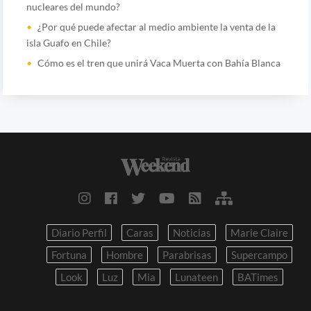
nucleares del mundo?
¿Por qué puede afectar al medio ambiente la venta de la
isla Guafo en Chile?
Cómo es el tren que unirá Vaca Muerta con Bahía Blanca
Diario Perfil
Caras
Noticias
Marie Claire
Fortuna
Hombre
Parabrisas
Supercampo
Look
Luz
Mia
Lunateen
BATimes