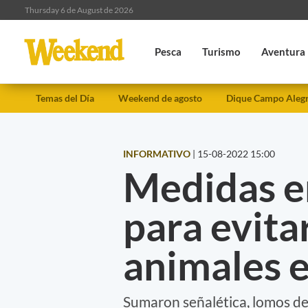
Thursday 6 de August de 2026
Pesca
Turismo
Aventura
Temas del Día
Weekend de agosto
Dique Campo Aleg
INFORMATIVO
|
15-08-2022 15:00
Medidas e
para evita
animales e
Sumaron señalética, lomos de