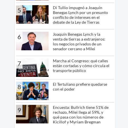
Di Tullio impugnó a Joaquín
5
Benegas Lynch por un presunto
conflicto de intereses en el
debate de la Ley de Tierras
Joaquín Benegas Lynch y la
6
venta de tierras a extranjeros:
los negocios privados de un
senador cercano a Milei
Marcha al Congreso: qué calles
7
están cortadas y cómo circula el
transporte público
El Tertuliano prefiere quedarse
8
con el poder
Encuesta: Bullrich tiene 51% de
9
rechazo, Milei llega al 59%, y
qué pasa con los números de
Kicillof y Myriam Bregman