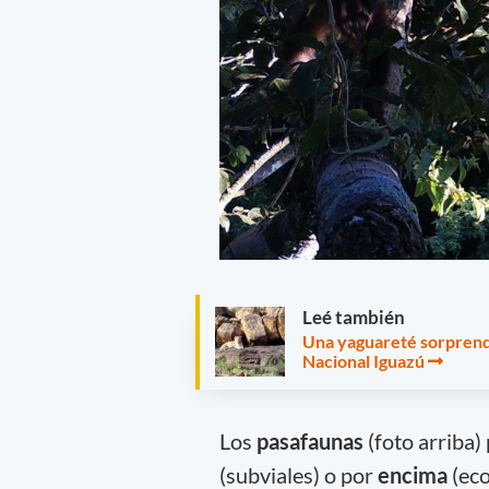
Leé también
Una yaguareté sorprendi
Nacional Iguazú
Los
pasafaunas
(foto arriba
(subviales) o por
encima
(eco