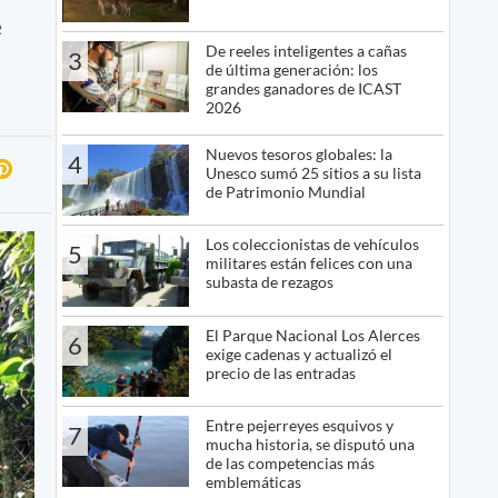
e
De reeles inteligentes a cañas
3
de última generación: los
grandes ganadores de ICAST
2026
Nuevos tesoros globales: la
4
Unesco sumó 25 sitios a su lista
de Patrimonio Mundial
Los coleccionistas de vehículos
5
militares están felices con una
subasta de rezagos
El Parque Nacional Los Alerces
6
exige cadenas y actualizó el
precio de las entradas
Entre pejerreyes esquivos y
7
mucha historia, se disputó una
de las competencias más
emblemáticas