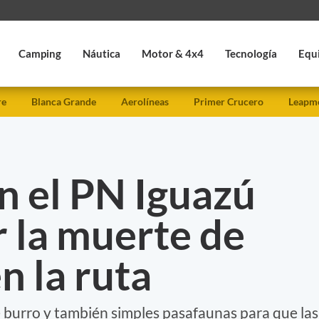
Camping
Náutica
Motor & 4x4
Tecnología
Equ
re
Blanca Grande
Aerolíneas
Primer Crucero
Leapmo
n el PN Iguazú
r la muerte de
n la ruta
 burro y también simples pasafaunas para que las