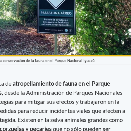
la conservación de la fauna en el Parque Nacional Iguazú
ca de
atropellamiento de fauna en el Parque
s,
desde la Administración de Parques Nacionales
tegias para mitigar sus efectos y trabajaron en la
idas para reducir incidentes viales que afecten a
otegida. Existen en la selva animales grandes como
 corzuelas y pecaríes
que no sólo pueden ser