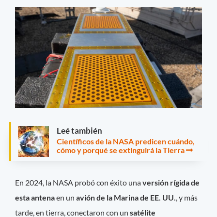
Leé también
Científicos de la NASA predicen cuándo,
cómo y porqué se extinguirá la Tierra
En 2024, la NASA probó con éxito una
versión rígida de
esta antena
en un
avión de la Marina de EE. UU.
, y más
tarde, en tierra, conectaron con un
satélite