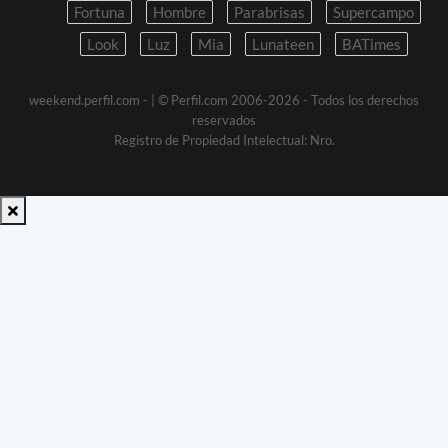
Fortuna
Hombre
Parabrisas
Supercampo
Look
Luz
Mia
Lunateen
BATimes
weekend.perfil.com -
| © Perfil.com 2006-2026 - Todos los derechos
reservados
Registro de Propiedad Intelectual: Nro.