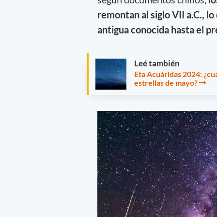
remontan al siglo VII a.C., lo
antigua conocida hasta el p
Leé también
Eta Acuáridas 2024: ¿cu
estrellas de mayo?