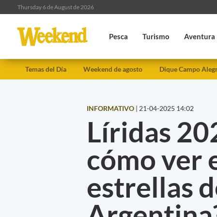
Thursday 6 de August de 2026
Pesca
Turismo
Aventura
Temas del Día
Weekend de agosto
Dique Campo Aleg
INFORMATIVO
|
21-04-2025 14:02
Líridas 20
cómo ver e
estrellas 
Argentina