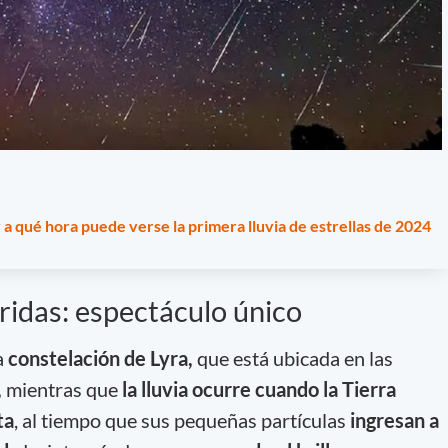
 a qué hora puede verse la primera lluvia de estrellas de 2024
ridas: espectáculo único
a
constelación de Lyra,
que está ubicada en las
,
mientras que
la lluvia ocurre cuando la Tierra
ta
, al tiempo que sus pequeñas partículas
ingresan a