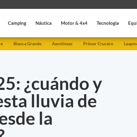
Camping
Náutica
Motor & 4x4
Tecnología
Equ
re
Blanca Grande
Aerolíneas
Primer Crucero
Leapmo
25: ¿cuándo y
sta lluvia de
desde la
?