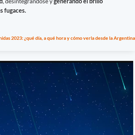
ad
, desintegrándose y
generando el brillo
as fugaces.
nidas 2023: ¿qué día, a qué hora y cómo verla desde la Argentina