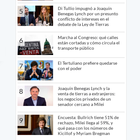
Di Tullio impugnó a Joaquín
5
Benegas Lynch por un presunto
conflicto de intereses en el
debate de la Ley de Tierras
Marcha al Congreso: qué calles
6
están cortadas y cómo circula el
transporte público
El Tertuliano prefiere quedarse
7
con el poder
Joaquín Benegas Lynch y la
8
venta de tierras a extranjeros:
los negocios privados de un
senador cercano a Milei
Encuesta: Bullrich tiene 51% de
9
rechazo, Milei llega al 59%, y
qué pasa con los números de
Kicillof y Myriam Bregman