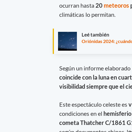
ocurran hasta
20
meteoros
climáticas lo permitan.
Leé también
Oriónidas 2024: ¿cuándo 
Según un informe elaborado
coincide con la luna en cua
visibilidad siempre que el c
Este espectáculo celeste es
v
condiciones en el
hemisferio
cometa Thatcher C/1861 G
según documentos chinos, l
o