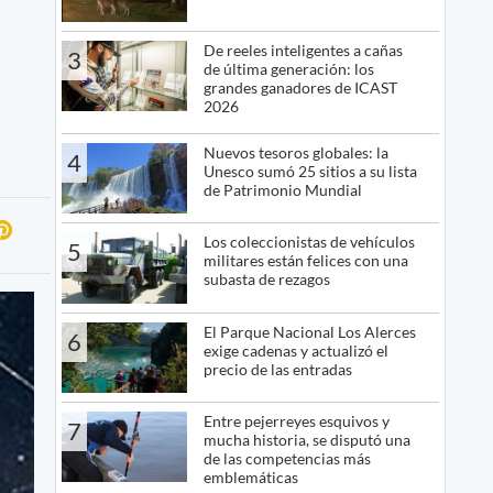
De reeles inteligentes a cañas
3
de última generación: los
grandes ganadores de ICAST
2026
Nuevos tesoros globales: la
4
Unesco sumó 25 sitios a su lista
de Patrimonio Mundial
Los coleccionistas de vehículos
5
militares están felices con una
subasta de rezagos
El Parque Nacional Los Alerces
6
exige cadenas y actualizó el
precio de las entradas
Entre pejerreyes esquivos y
7
mucha historia, se disputó una
de las competencias más
emblemáticas