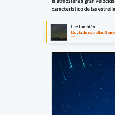
la atmósfera a gran velocid
característico de las estrell
Leé también
Lluvia de estrellas Gemí