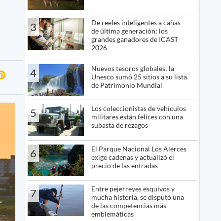
De reeles inteligentes a cañas
3
de última generación: los
grandes ganadores de ICAST
2026
Nuevos tesoros globales: la
4
Unesco sumó 25 sitios a su lista
de Patrimonio Mundial
Los coleccionistas de vehículos
5
militares están felices con una
subasta de rezagos
El Parque Nacional Los Alerces
6
exige cadenas y actualizó el
precio de las entradas
Entre pejerreyes esquivos y
7
mucha historia, se disputó una
de las competencias más
emblemáticas