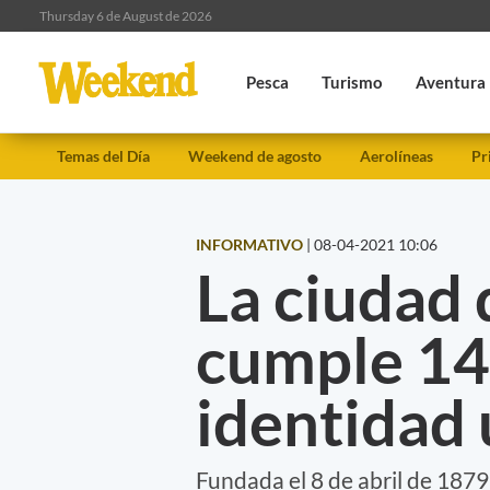
Thursday 6 de August de 2026
Pesca
Turismo
Aventura
Temas del Día
Weekend de agosto
Aerolíneas
Pr
INFORMATIVO
|
08-04-2021 10:06
La ciudad
cumple 14
identidad 
Fundada el 8 de abril de 1879