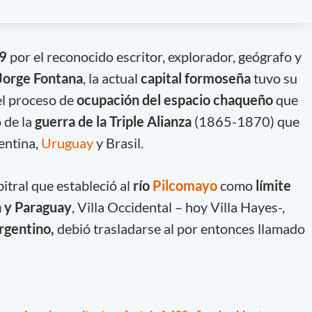
79
por el reconocido escritor, explorador, geógrafo y
Jorge Fontana
, la actual
capital formoseña
tuvo su
el proceso de
ocupación del espacio chaqueño
que
 de la
guerra de la Triple Alianza
(1865-1870) que
entina,
Uruguay
y Brasil.
bitral que estableció al
río
Pilcomayo
como
límite
a y Paraguay
, Villa Occidental – hoy Villa Hayes-,
rgentino,
debió trasladarse al por entonces llamado