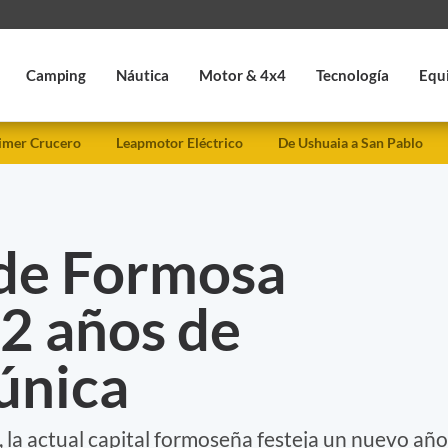
Camping
Náutica
Motor & 4x4
Tecnología
Equ
imer Crucero
Leapmotor Eléctrico
De Ushuaia a San Pablo
 de Formosa
2 años de
única
, la actual capital formoseña festeja un nuevo año