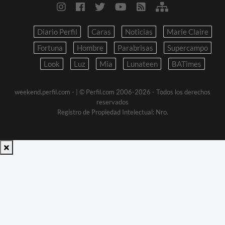
Diario Perfil
Caras
Noticias
Marie Claire
Fortuna
Hombre
Parabrisas
Supercampo
Look
Luz
Mia
Lunateen
BATimes
weekend.perfil.com -
| © Perfil.com 2006-2026 - Todos los derechos
reservados
Registro de Propiedad Intelectual: Nro.