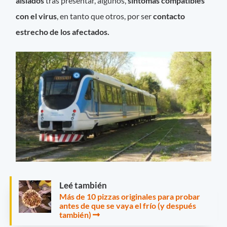
aislados
tras presentar, algunos,
síntomas compatibles
con el virus
, en tanto que otros, por ser
contacto
estrecho de los afectados.
Leé también
Más de 10 pizzas originales para probar
antes de que se vaya el frío (y después
también)