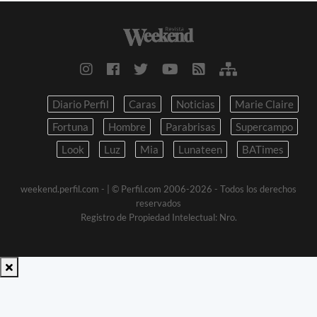
Diario Perfil
Caras
Noticias
Marie Claire
Fortuna
Hombre
Parabrisas
Supercampo
Look
Luz
Mia
Lunateen
BATimes
weekend.perfil.com -
| © Perfil.com 2006-2026 - Todos los derechos
reservados
Registro de Propiedad Intelectual: Nro.