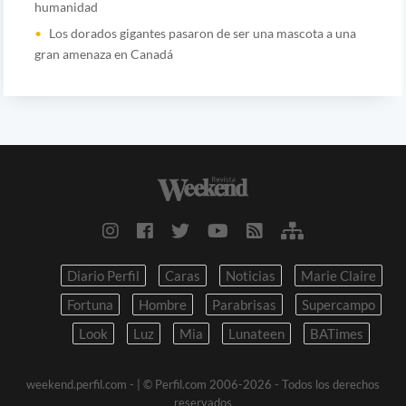
humanidad
Los dorados gigantes pasaron de ser una mascota a una
gran amenaza en Canadá
Diario Perfil
Caras
Noticias
Marie Claire
Fortuna
Hombre
Parabrisas
Supercampo
Look
Luz
Mia
Lunateen
BATimes
weekend.perfil.com -
| © Perfil.com 2006-2026 - Todos los derechos
reservados