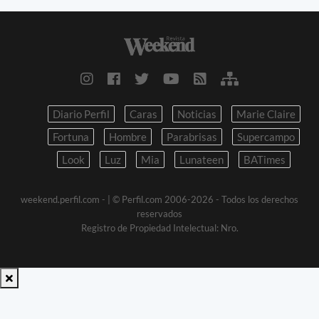
Diario Perfil
Caras
Noticias
Marie Claire
Fortuna
Hombre
Parabrisas
Supercampo
Look
Luz
Mia
Lunateen
BATimes
weekend.perfil.com -
| © Perfil.com 2006-2026 - Todos los derechos
reservados
Registro de Propiedad Intelectual: Nro.