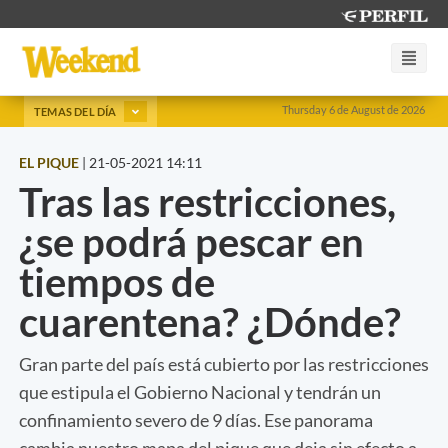
Thursday 6 de August de 2026
TEMAS DEL DÍA
EL PIQUE
|
21-05-2021 14:11
Tras las restricciones,
¿se podrá pescar en
tiempos de
cuarentena? ¿Dónde?
Gran parte del país está cubierto por las restricciones
que estipula el Gobierno Nacional y tendrán un
confinamiento severo de 9 días. Ese panorama
cambia nuestro mapa del pique que deja sin efecto a