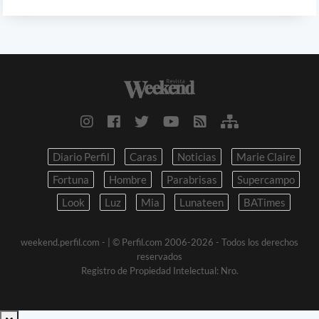
Diario Perfil
Caras
Noticias
Marie Claire
Fortuna
Hombre
Parabrisas
Supercampo
Look
Luz
Mia
Lunateen
BATimes
weekend.perfil.com -
| © Perfil.com 2006-2026 - Todos los derechos
reservados
Registro de Propiedad Intelectual: Nro.