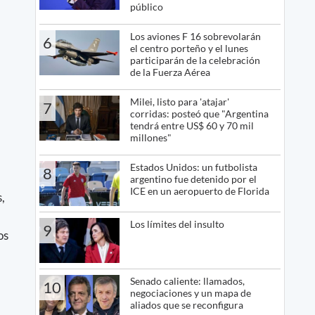
público
Los aviones F 16 sobrevolarán
6
el centro porteño y el lunes
participarán de la celebración
de la Fuerza Aérea
Milei, listo para 'atajar'
7
corridas: posteó que "Argentina
tendrá entre US$ 60 y 70 mil
millones"
Estados Unidos: un futbolista
8
argentino fue detenido por el
ICE en un aeropuerto de Florida
,
Los límites del insulto
9
os
Senado caliente: llamados,
10
negociaciones y un mapa de
aliados que se reconfigura