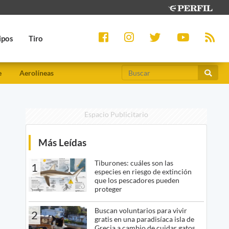
ipos
Tiro
e
Aerolíneas
Espacio Publicitario
Más Leídas
Tiburones: cuáles son las
1
especies en riesgo de extinción
que los pescadores pueden
proteger
Buscan voluntarios para vivir
2
gratis en una paradisíaca isla de
Grecia a cambio de cuidar gatos