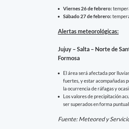
Viernes 26 de febrero:
tempera
Sábado 27 de febrero:
tempera
Alertas meteorológicas:
Jujuy – Salta – Norte de San
Formosa
El área será afectada por lluvi
fuertes, y estar acompañadas p
la ocurrencia de ráfagas y ocasi
Los valores de precipitación a
ser superados en forma puntual
Fuente: Meteored y Servici