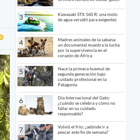
Kawasaki STX 160 R: una moto
3
de agua versátil para exigentes
Madres animales de la sabana:
4
un documental muestra la lucha
por la supervivencia en el
corazón de África
Nace la primera huemul de
5
segunda generación bajo
cuidado profesional en la
Patagonia
Día Internacional del Gato:
6
¿cuándo se celebra y cómo no
fallar en su cuidado
responsable?
Volvió el frío: ¿adónde ir a
7
pescar este fin de semana?