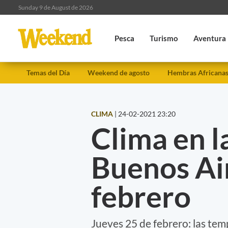
Sunday 9 de August de 2026
Pesca
Turismo
Aventura
Temas del Día
Weekend de agosto
Hembras Africana
CLIMA
|
24-02-2021 23:20
Clima en l
Buenos Air
febrero
Jueves 25 de febrero: las temp