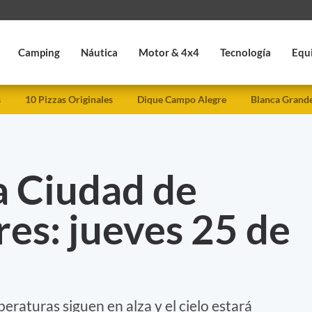
Camping
Náutica
Motor & 4x4
Tecnología
Equ
s
10 Pizzas Originales
Dique Campo Alegre
Blanca Grand
a Ciudad de
es: jueves 25 de
eraturas siguen en alza y el cielo estará