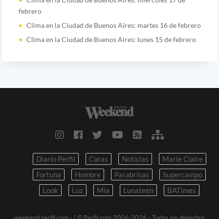
febrero
Clima en la Ciudad de Buenos Aires: martes 16 de febrero
Clima en la Ciudad de Buenos Aires: lunes 15 de febrero
Diario Perfil
Caras
Noticias
Marie Claire
Fortuna
Hombre
Parabrisas
Supercampo
Look
Luz
Mia
Lunateen
BATimes
weekend.perfil.com -
| © Perfil.com 2006-2026 - Todos los derechos