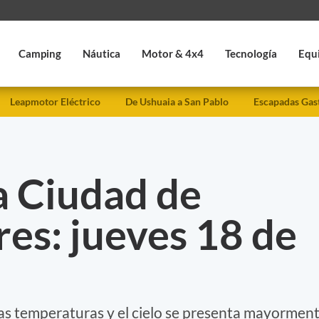
Camping
Náutica
Motor & 4x4
Tecnología
Equ
Leapmotor Eléctrico
De Ushuaia a San Pablo
Escapadas Gas
a Ciudad de
es: jueves 18 de
las temperaturas y el cielo se presenta mayormen