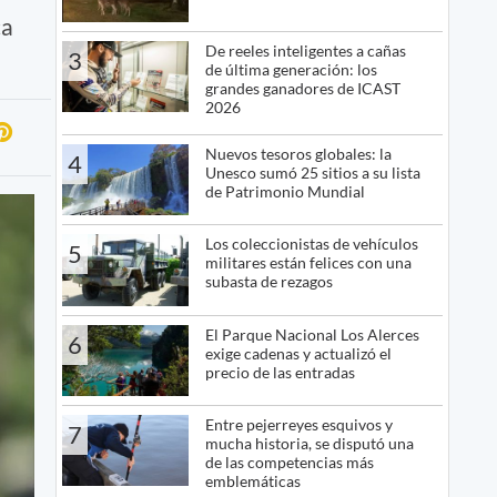
ca
De reeles inteligentes a cañas
3
de última generación: los
grandes ganadores de ICAST
2026
Nuevos tesoros globales: la
4
Unesco sumó 25 sitios a su lista
de Patrimonio Mundial
Los coleccionistas de vehículos
5
militares están felices con una
subasta de rezagos
El Parque Nacional Los Alerces
6
exige cadenas y actualizó el
precio de las entradas
Entre pejerreyes esquivos y
7
mucha historia, se disputó una
de las competencias más
emblemáticas