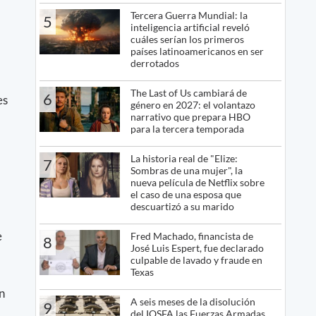
Tercera Guerra Mundial: la
5
inteligencia artificial reveló
cuáles serían los primeros
países latinoamericanos en ser
derrotados
The Last of Us cambiará de
6
es
género en 2027: el volantazo
narrativo que prepara HBO
para la tercera temporada
La historia real de "Elize:
7
Sombras de una mujer", la
nueva película de Netflix sobre
el caso de una esposa que
descuartizó a su marido
e
Fred Machado, financista de
8
José Luis Espert, fue declarado
culpable de lavado y fraude en
Texas
n
A seis meses de la disolución
9
del IOSFA las Fuerzas Armadas