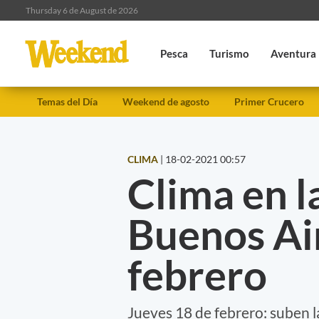
Thursday 6 de August de 2026
Pesca
Turismo
Aventura
Temas del Día
Weekend de agosto
Primer Crucero
CLIMA
|
18-02-2021 00:57
Clima en l
Buenos Air
febrero
Jueves 18 de febrero: suben 