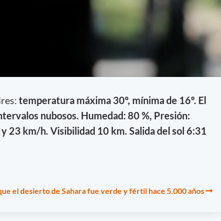
res:
temperatura máxima 30º, mínima de 16º. El
intervalos nubosos. Humedad: 80 %, Presión:
y 23 km/h. Visibilidad 10 km. Salida del sol 6:31
ue el desierto de Sahara fue verde y fértil hace 5.000 años