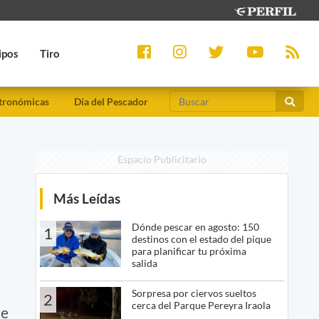
ipos
Tiro
tronómicas
Día del Pescador
Espacio Publicitario
Más Leídas
Dónde pescar en agosto: 150
1
destinos con el estado del pique
para planificar tu próxima
salida
Sorpresa por ciervos sueltos
2
cerca del Parque Pereyra Iraola
te