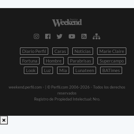
Diario Perfil
Caras
Noticias
Marie Claire
Fortuna
Hombre
Parabrisas
Supercampo
Look
Luz
Mia
Lunateen
BATimes
weekend.perfil.com -
| © Perfil.com 2006-2026 - Todos los derechos
reservados
Registro de Propiedad Intelectual: Nro.