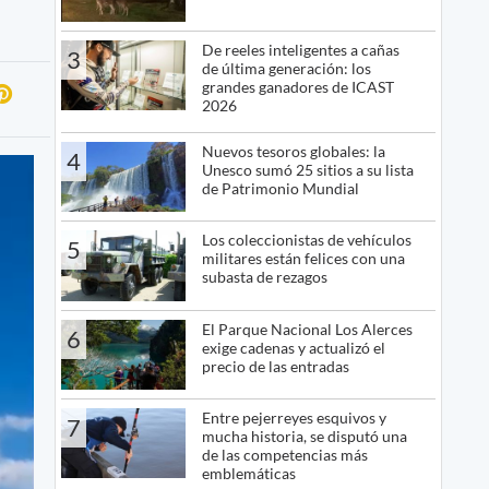
De reeles inteligentes a cañas
3
de última generación: los
grandes ganadores de ICAST
2026
Nuevos tesoros globales: la
4
Unesco sumó 25 sitios a su lista
de Patrimonio Mundial
Los coleccionistas de vehículos
5
militares están felices con una
subasta de rezagos
El Parque Nacional Los Alerces
6
exige cadenas y actualizó el
precio de las entradas
Entre pejerreyes esquivos y
7
mucha historia, se disputó una
de las competencias más
emblemáticas