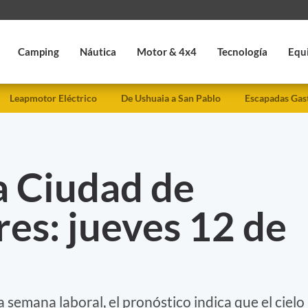
Camping
Náutica
Motor & 4x4
Tecnología
Equ
Leapmotor Eléctrico
De Ushuaia a San Pablo
Escapadas Gas
a Ciudad de
es: jueves 12 de
ta semana laboral, el pronóstico indica que el cielo