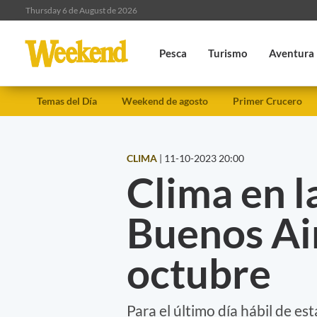
Thursday 6 de August de 2026
Pesca
Turismo
Aventura
Temas del Día
Weekend de agosto
Primer Crucero
CLIMA
|
11-10-2023 20:00
Clima en l
Buenos Air
octubre
Para el último día hábil de es