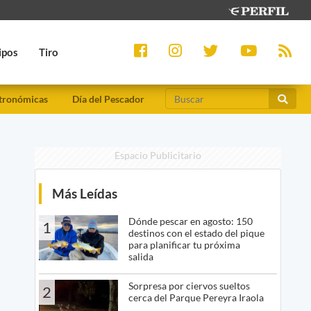
ipos
Tiro
tronómicas
Día del Pescador
Espacio Publicitario
Más Leídas
Dónde pescar en agosto: 150
1
destinos con el estado del pique
para planificar tu próxima
salida
Sorpresa por ciervos sueltos
2
cerca del Parque Pereyra Iraola