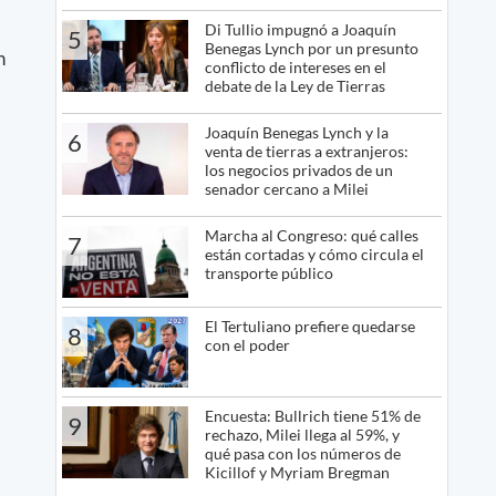
Di Tullio impugnó a Joaquín
5
Benegas Lynch por un presunto
n
conflicto de intereses en el
debate de la Ley de Tierras
Joaquín Benegas Lynch y la
6
venta de tierras a extranjeros:
los negocios privados de un
senador cercano a Milei
Marcha al Congreso: qué calles
7
están cortadas y cómo circula el
transporte público
El Tertuliano prefiere quedarse
8
con el poder
Encuesta: Bullrich tiene 51% de
9
rechazo, Milei llega al 59%, y
qué pasa con los números de
Kicillof y Myriam Bregman