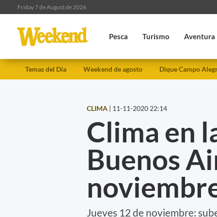
Friday 7 de August de 2026
Pesca
Turismo
Aventura
Temas del Día
Weekend de agosto
Dique Campo Aleg
CLIMA
|
11-11-2020 22:14
Clima en l
Buenos Air
noviembr
Jueves 12 de noviembre: sube