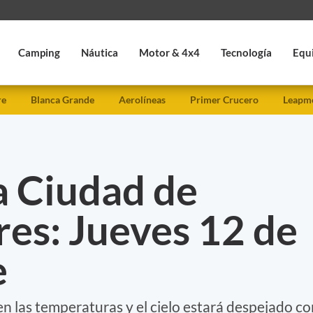
Camping
Náutica
Motor & 4x4
Tecnología
Equ
re
Blanca Grande
Aerolíneas
Primer Crucero
Leapmo
a Ciudad de
es: Jueves 12 de
e
n las temperaturas y el cielo estará despejado co