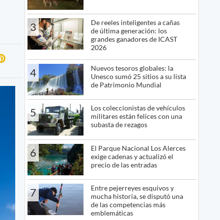
De reeles inteligentes a cañas
3
de última generación: los
grandes ganadores de ICAST
2026
Nuevos tesoros globales: la
4
Unesco sumó 25 sitios a su lista
de Patrimonio Mundial
Los coleccionistas de vehículos
5
militares están felices con una
subasta de rezagos
El Parque Nacional Los Alerces
6
exige cadenas y actualizó el
precio de las entradas
Entre pejerreyes esquivos y
7
mucha historia, se disputó una
de las competencias más
emblemáticas