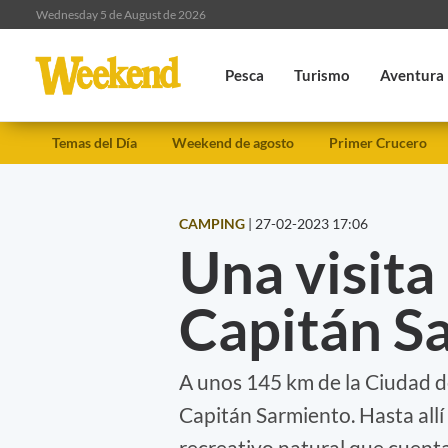
Wednesday 5 de August de 2026
Pesca
Turismo
Aventura
Temas del Día
Weekend de agosto
Primer Crucero
CAMPING
|
27-02-2023 17:06
Una visita
Capitán S
A unos 145 km de la Ciudad d
Capitán Sarmiento. Hasta allí
recreativo natural que cuent