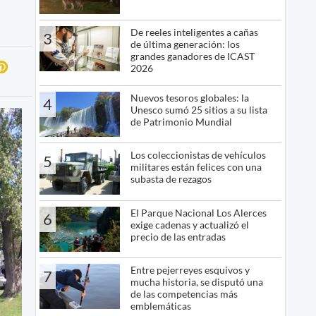
De reeles inteligentes a cañas
3
de última generación: los
grandes ganadores de ICAST
2026
Nuevos tesoros globales: la
4
Unesco sumó 25 sitios a su lista
de Patrimonio Mundial
Los coleccionistas de vehículos
5
militares están felices con una
subasta de rezagos
El Parque Nacional Los Alerces
6
exige cadenas y actualizó el
precio de las entradas
Entre pejerreyes esquivos y
7
mucha historia, se disputó una
de las competencias más
emblemáticas