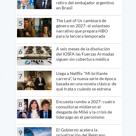
retiro del embajador argentino
en Brasil
The Last of Us cambiará de
5
género en 2027: el volantazo
narrativo que prepara HBO
para la tercera temporada
A seis meses de la disolución
6
del IOSFA las Fuerzas Armadas
siguen sin cobertura médica
Llega a Netflix "Mi brillante
7
carrera", la nueva serie de época
basada en una novela clásica: de
qué trata y cuándo se estrena
Encuesta rumbo a 2027: cuatro
8
consultoras midieron el
desgaste de Milei y la crisis de
liderazgo en el peronismo
El Gobierno acelera la
9
privatización del Belgrano