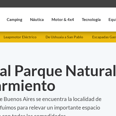
Camping
Náutica
Motor & 4x4
Tecnología
Equ
Leapmotor Eléctrico
De Ushuaia a San Pablo
Escapadas Gas
 al Parque Natura
armiento
e Buenos Aires se encuentra la localidad de
 fuimos para relevar un importante espacio
a con todas las comodidades.