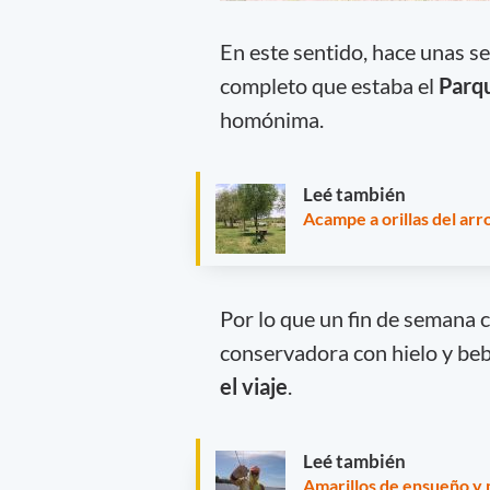
En este sentido, hace unas s
completo que estaba el
Parq
homónima.
Leé también
Acampe a orillas del ar
Por lo que un fin de semana c
conservadora con hielo y bebi
el viaje
.
Leé también
Amarillos de ensueño y