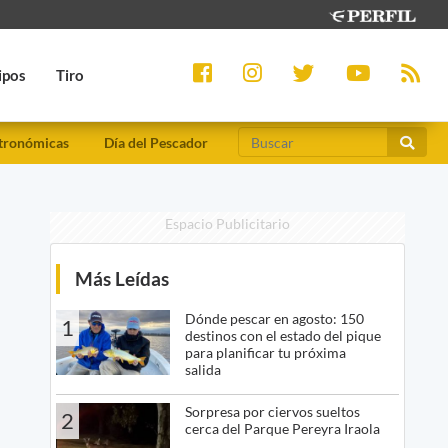
ipos
Tiro
tronómicas
Día del Pescador
Espacio Publicitario
l
Más Leídas
Dónde pescar en agosto: 150
1
destinos con el estado del pique
para planificar tu próxima
salida
Sorpresa por ciervos sueltos
2
cerca del Parque Pereyra Iraola