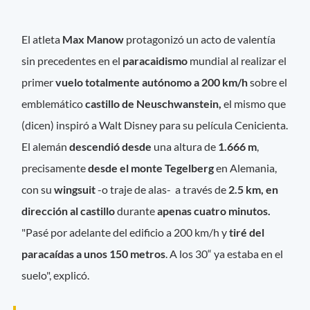
El atleta
Max Manow
protagonizó un acto de valentía
sin precedentes en el
paracaidismo
mundial al realizar el
primer
vuelo totalmente autónomo a 200 km/h
sobre el
emblemático
castillo de Neuschwanstein,
el mismo que
(dicen) inspiró a Walt Disney para su película Cenicienta.
El alemán
descendió desde
una altura de
1.666 m
,
precisamente
desde el monte Tegelberg
en Alemania,
con su
wingsuit
-o traje de alas- a través de
2.5 km, en
dirección al castillo
durante
apenas cuatro minutos.
"Pasé por adelante del edificio a 200 km/h y
tiré del
paracaídas a unos 150 metros
. A los 30“ ya estaba en el
suelo", explicó.