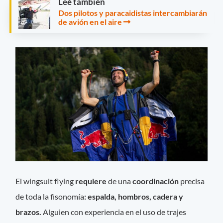
Leé también
Dos pilotos y paracaidistas intercambiarán
de avión en el aire
El wingsuit flying
requiere
de una
coordinación
precisa
de toda la fisonomía
: espalda, hombros, cadera y
brazos.
Alguien con experiencia en el uso de trajes