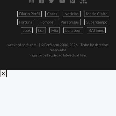
Diario Perfil
Caras
Noticias
Marie Claire
Fortuna
Hombre
Parabrisas
Supercampo
Look
Luz
Mia
Lunateen
BATimes
weekend.perfil.com -
| © Perfil.com 2006-2026 - Todos los derechos
reservados
Registro de Propiedad Intelectual: Nro.