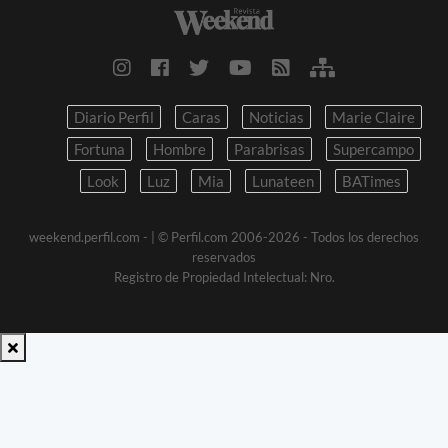
Diario Perfil
Caras
Noticias
Marie Claire
Fortuna
Hombre
Parabrisas
Supercampo
Look
Luz
Mia
Lunateen
BATimes
weekend.perfil.com -
| © Perfil.com 2006-2026 - Todos los derechos
reservados
Registro de Propiedad Intelectual: Nro.