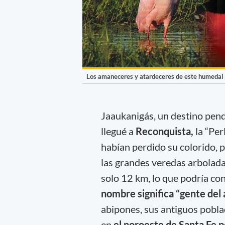
Los amaneceres y atardeceres de este humedal so
Jaaukanigás, un destino pen
llegué a
Reconquista,
la “Per
habían perdido su colorido, 
las grandes veredas arboladas
solo 12 km, lo que podría con
nombre significa “gente del 
abipones, sus antiguos pobl
en
el noroeste de Santa Fe 