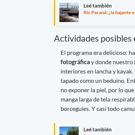
Leé también
Río Paraná: ¿la bajante 
Actividades posibles
El programa era delicioso: h
fotográfica
y donde nuestro b
interiores en lancha y kayak
tapado como un beduino. Entr
no exponer la piel, por lo qu
manga larga de tela respirab
borceguíes. Y casi todo camu
Leé también