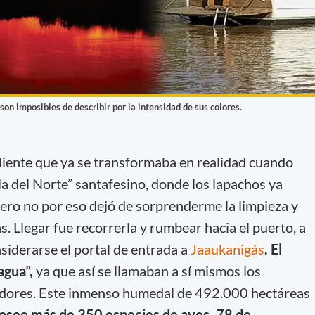
n imposibles de describir por la intensidad de sus colores.
diente que ya se transformaba en realidad cuando
la del Norte” santafesino, donde los lapachos ya
pero no por eso dejó de sorprenderme la limpieza y
. Llegar fue recorrerla y rumbear hacia el puerto, a
siderarse el portal de entrada a
Jaaukanigás
. El
agua”,
ya que así se llamaban a sí mismos los
adores. Este inmenso humedal de 492.000 hectáreas
posee más de 350 especies de aves, 78 de