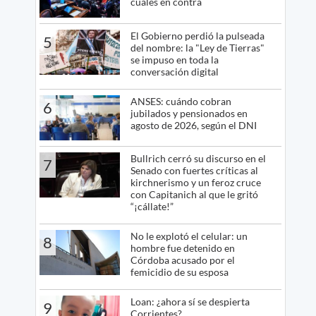
cuáles en contra
El Gobierno perdió la pulseada
5
del nombre: la "Ley de Tierras"
se impuso en toda la
conversación digital
ANSES: cuándo cobran
6
jubilados y pensionados en
agosto de 2026, según el DNI
Bullrich cerró su discurso en el
7
Senado con fuertes críticas al
kirchnerismo y un feroz cruce
con Capitanich al que le gritó
“¡cállate!”
No le explotó el celular: un
8
hombre fue detenido en
Córdoba acusado por el
femicidio de su esposa
Loan: ¿ahora sí se despierta
9
Corrientes?