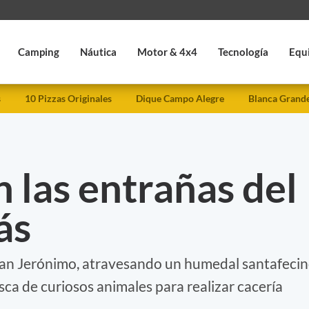
Camping
Náutica
Motor & 4x4
Tecnología
Equ
s
10 Pizzas Originales
Dique Campo Alegre
Blanca Grand
n las entrañas del
ás
San Jerónimo, atravesando un humedal santafeci
sca de curiosos animales para realizar cacería