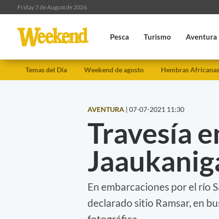
Friday 7 de August de 2026
Pesca
Turismo
Aventura
Temas del Día
Weekend de agosto
Hembras Africana
AVENTURA
|
07-07-2021 11:30
Travesía e
Jaaukanig
En embarcaciones por el río 
declarado sitio Ramsar, en bu
fotográfica.