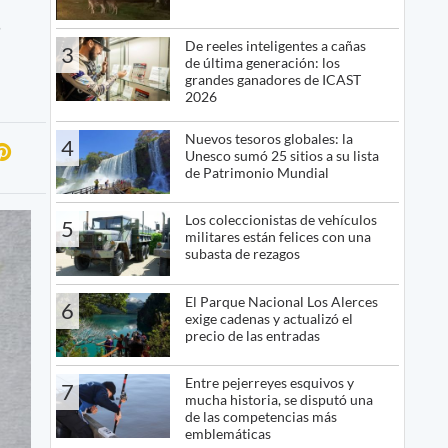
s
De reeles inteligentes a cañas
3
de última generación: los
grandes ganadores de ICAST
2026
Nuevos tesoros globales: la
4
Unesco sumó 25 sitios a su lista
de Patrimonio Mundial
Los coleccionistas de vehículos
5
militares están felices con una
subasta de rezagos
El Parque Nacional Los Alerces
6
exige cadenas y actualizó el
precio de las entradas
Entre pejerreyes esquivos y
7
mucha historia, se disputó una
de las competencias más
emblemáticas