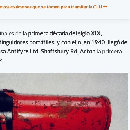
uevos exámenes que se toman para tramitar la CLU
inales de la
primera década del siglo XIX,
inguidores portátiles; y con ello, en 1940, llegó de
esa Antifyre Ltd, Shaftsbury Rd, Acton
la primera
s.