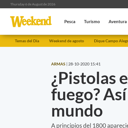
Thursday 6 de August de 2026
Pesca
Turismo
Aventura
Temas del Día
Weekend de agosto
Dique Campo Aleg
ARMAS
|
28-10-2020 15:41
¿Pistolas 
fuego? Así
mundo
A principios del 1800 apareci