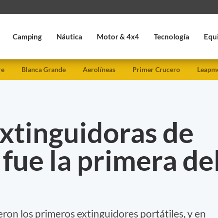
Camping
Náutica
Motor & 4x4
Tecnología
Equ
re
Blanca Grande
Aerolíneas
Primer Crucero
Leapmo
extinguidoras de
 fue la primera de
eron los primeros extinguidores portátiles, y en