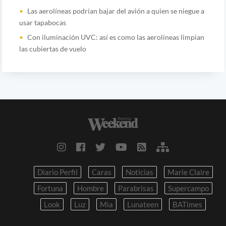
Las aerolíneas podrían bajar del avión a quien se niegue a
usar tapabocas
Con iluminación UVC: así es como las aerolíneas limpian
las cubiertas de vuelo
Diario Perfil
Caras
Noticias
Marie Claire
Fortuna
Hombre
Parabrisas
Supercampo
Look
Luz
Mia
Lunateen
BATimes