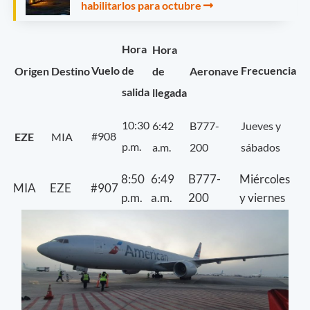
habilitarlos para octubre
Hora
Hora
Frecuencia
de
Vuelo
Origen
de
Destino
Aeronave
salida
llegada
10:30
6:42
B777-
Jueves y
#908
EZE
MIA
p.m.
a.m.
200
sábados
8:50
6:49
B777-
Miércoles
MIA
EZE
#907
p.m.
a.m.
200
y viernes