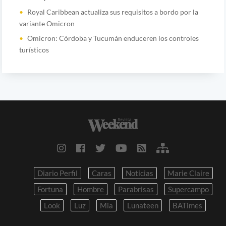
Royal Caribbean actualiza sus requisitos a bordo por la
variante Omicron
Omicron: Córdoba y Tucumán enduceren los controles
turísticos
Diario Perfil
Caras
Noticias
Marie Claire
Fortuna
Hombre
Parabrisas
Supercampo
Look
Luz
Mia
Lunateen
BATimes