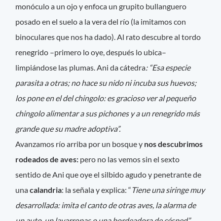
monóculo a un ojo y enfoca un grupito bullanguero
posado en el suelo a la vera del río (la imitamos con
binoculares que nos ha dado). Al rato descubre al tordo
renegrido –primero lo oye, después lo ubica–
limpiándose las plumas. Ani da cátedra
: “Esa especie
parasita a otras; no hace su nido ni incuba sus huevos;
los pone en el del chingolo: es gracioso ver al pequeño
chingolo alimentar a sus pichones y a un renegrido más
grande que su madre adoptiva”.
Avanzamos río arriba por un bosque y
nos descubrimos
rodeados de aves:
pero no las vemos sin el sexto
sentido de Ani que oye el silbido agudo y penetrante de
una
calandria
: la señala y explica: “
Tiene una siringe muy
desarrollada: imita el canto de otras aves, la alarma de
un auto, un lavarropas o una bordeadora de césped”.