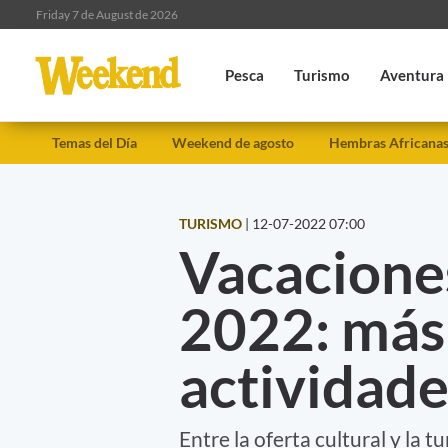
Friday 7 de August de 2026
Pesca
Turismo
Aventura
Temas del Día
Weekend de agosto
Hembras Africana
TURISMO
|
12-07-2022 07:00
Vacacione
2022: más
actividad
Entre la oferta cultural y la tu