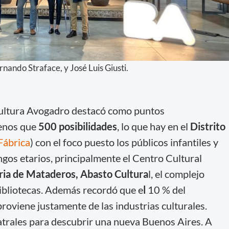
nando Straface, y José Luis Giusti.
 Cultura Avogadro destacó como puntos
menos que
500 posibilidades
, lo que hay en el
Distrito
Fábrica
) con el foco puesto los públicos infantiles y
ngos etarios, principalmente el Centro Cultural
ria de
Mataderos, Abasto Cultura
l, el complejo
bibliotecas. Además recordó que e
l
10 % del
roviene justamente de las industrias culturales.
atrales para descubrir una nueva Buenos Aires. A