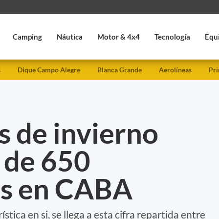
Camping
Náutica
Motor & 4x4
Tecnología
Equ
s
Dique Campo Alegre
Blanca Grande
Aerolíneas
Pri
s de invierno
 de 650
es en CABA
rística en si, se llega a esta cifra repartida entre