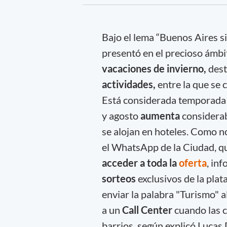
Bajo el lema “Buenos Aires s
presentó en el precioso ámb
vacaciones de invierno,
dest
actividades,
entre la que se 
Está considerada temporada al
y agosto
aumenta
considerab
se alojan en hoteles. Como n
el WhatsApp de la Ciudad, que
acceder a toda la
oferta
, in
sorteos
exclusivos de la pla
enviar la palabra "Turismo" 
a un
Call Center
cuando las c
barrios, según explicó Lucas 