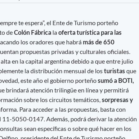
iempre te espera”, el Ente de Turismo porteño
ito de
Colón Fábrica
la
oferta turística para las
acando los oradores que habrá
más de 650
cuentan propuestas privadas y culturales oficiales.
ta en la capital argentina debido a que entre julio
lemente la distribución mensual de los
turistas
que
ovedad, este año el gobierno porteño
sumó a BOTI,
 brindará atención trilingüe en línea y permitirá
formación sobre los circuitos temáticos,
sorpresas y
taforma. Para acceder a las propuestas, basta con
al 11-5050-0147. Además, podrá derivar la atención
onsultas sean específicas o sobre qué hacer en los
Delfino, presidente del Ente de Turismo porteño.