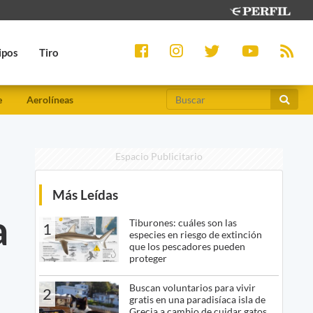
ipos
Tiro
e
Aerolíneas
Espacio Publicitario
Más Leídas
a
Tiburones: cuáles son las
1
especies en riesgo de extinción
que los pescadores pueden
proteger
Buscan voluntarios para vivir
2
gratis en una paradisíaca isla de
Grecia a cambio de cuidar gatos