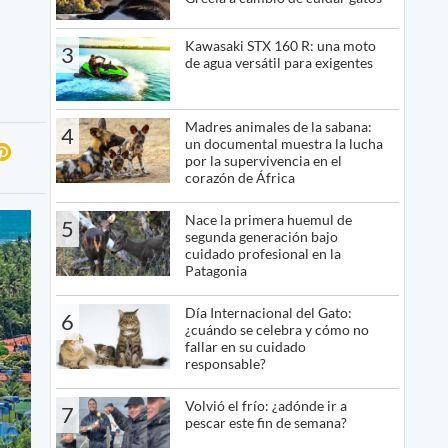
Kawasaki STX 160 R: una moto
3
de agua versátil para exigentes
Madres animales de la sabana:
4
un documental muestra la lucha
por la supervivencia en el
corazón de África
Nace la primera huemul de
5
segunda generación bajo
cuidado profesional en la
Patagonia
Día Internacional del Gato:
6
¿cuándo se celebra y cómo no
fallar en su cuidado
responsable?
Volvió el frío: ¿adónde ir a
7
pescar este fin de semana?