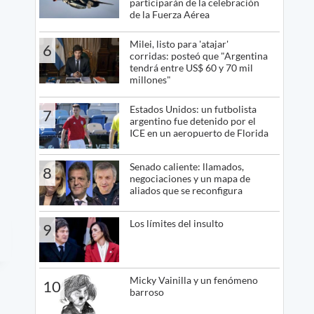
participarán de la celebración
de la Fuerza Aérea
Milei, listo para 'atajar'
6
corridas: posteó que "Argentina
tendrá entre US$ 60 y 70 mil
millones"
Estados Unidos: un futbolista
7
argentino fue detenido por el
ICE en un aeropuerto de Florida
Senado caliente: llamados,
8
negociaciones y un mapa de
aliados que se reconfigura
Los límites del insulto
9
Micky Vainilla y un fenómeno
10
barroso