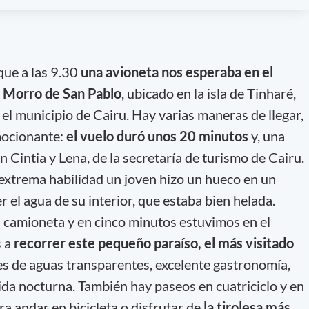
ue a las 9.30
una avioneta nos esperaba en el
l Morro de San Pablo
, ubicado en la isla de Tinharé,
el municipio de Cairu. Hay varias maneras de llegar,
mocionante:
el vuelo duró unos 20 minutos
y, una
n Cintia y Lena, de la secretaría de turismo de Cairu.
extrema habilidad un joven hizo un hueco en un
 el agua de su interior, que estaba bien helada.
 camioneta y en cinco minutos estuvimos en el
s a
recorrer este pequeño paraíso, el más visitado
les de aguas transparentes, excelente gastronomía,
a nocturna. También hay paseos en cuatriciclo y en
a andar en bicicleta o disfrutar de
la tirolesa más