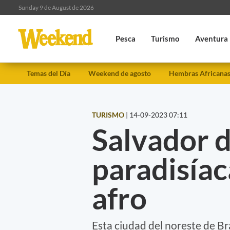
Sunday 9 de August de 2026
Pesca
Turismo
Aventura
Temas del Día
Weekend de agosto
Hembras Africana
TURISMO
|
14-09-2023 07:11
Salvador d
paradisíac
afro
Esta ciudad del noreste de Bra