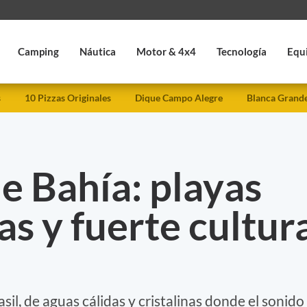
Camping
Náutica
Motor & 4x4
Tecnología
Equ
s
10 Pizzas Originales
Dique Campo Alegre
Blanca Grand
e Bahía: playas
as y fuerte cultur
sil, de aguas cálidas y cristalinas donde el sonido