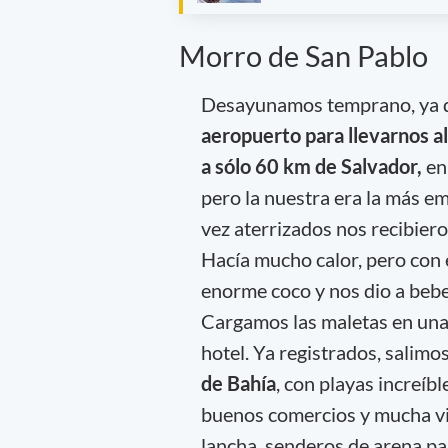
Morro de San Pablo
Desayunamos temprano, ya q
aeropuerto para llevarnos a
a sólo 60 km de Salvador,
en 
pero la nuestra era la más e
vez aterrizados nos recibiero
Hacía mucho calor, pero con 
enorme coco y nos dio a beber
Cargamos las maletas en una
hotel. Ya registrados, salimo
de Bahía
, con playas increíb
buenos comercios y mucha vid
lancha, senderos de arena par