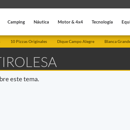
Camping
Náutica
Motor & 4x4
Tecnología
Equ
s
10 Pizzas Originales
Dique Campo Alegre
Blanca Grand
TIROLESA
obre este tema.