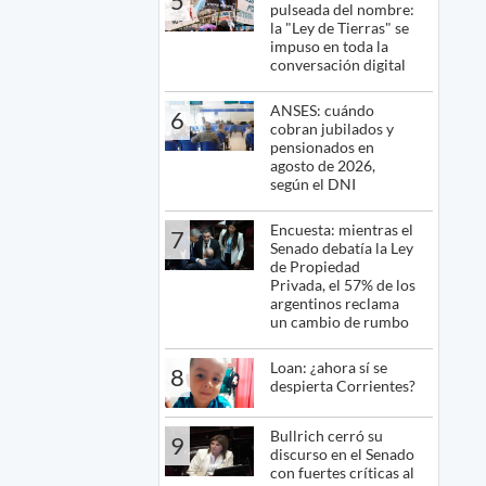
5
pulseada del nombre:
la "Ley de Tierras" se
impuso en toda la
conversación digital
ANSES: cuándo
6
cobran jubilados y
pensionados en
agosto de 2026,
según el DNI
Encuesta: mientras el
7
Senado debatía la Ley
de Propiedad
Privada, el 57% de los
argentinos reclama
un cambio de rumbo
Loan: ¿ahora sí se
8
despierta Corrientes?
Bullrich cerró su
9
discurso en el Senado
con fuertes críticas al