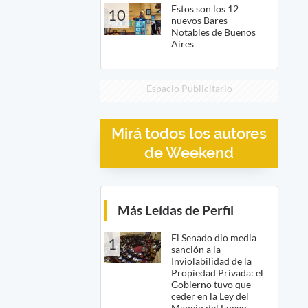
Estos son los 12
10
nuevos Bares
Notables de Buenos
Aires
Espacio Publicitario
Mirá todos los autores
de Weekend
Más Leídas de Perfil
El Senado dio media
1
sanción a la
Inviolabilidad de la
Propiedad Privada: el
Gobierno tuvo que
ceder en la Ley del
Manejo del Fuego