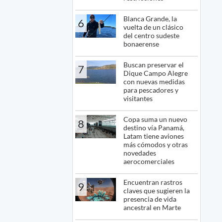
Blanca Grande, la
6
vuelta de un clásico
del centro sudeste
bonaerense
Buscan preservar el
7
Dique Campo Alegre
con nuevas medidas
para pescadores y
visitantes
Copa suma un nuevo
8
destino vía Panamá,
Latam tiene aviones
más cómodos y otras
novedades
aerocomerciales
Encuentran rastros
9
claves que sugieren la
presencia de vida
ancestral en Marte