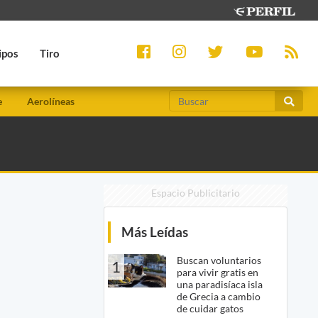
ipos
Tiro
e
Aerolíneas
Espacio Publicitario
Más Leídas
Buscan voluntarios
1
para vivir gratis en
una paradisíaca isla
de Grecia a cambio
de cuidar gatos