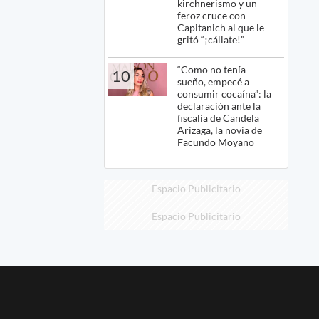
kirchnerismo y un
feroz cruce con
Capitanich al que le
gritó “¡cállate!”
“Como no tenía
10
sueño, empecé a
consumir cocaína”: la
declaración ante la
fiscalía de Candela
Arizaga, la novia de
Facundo Moyano
Espacio Publicitario
Espacio Publicitario