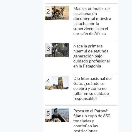
Madres animales de
2
la sabana: un
documental muestra
la lucha por la
supervivencia en el
corazón de África
Nace la primera
3
huemul de segunda
generación bajo
cuidado profesional
en la Patagonia
Día Internacional del
4
Gato: ¿cuándo se
celebra y cómo no
fallar en su cuidado
responsable?
Pesca en el Paraná:
5
fijan un cupo de 650
toneladas y
continúan las
restricciones