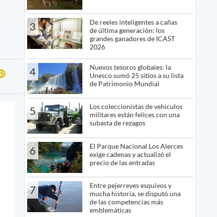
De reeles inteligentes a cañas
3
de última generación: los
grandes ganadores de ICAST
2026
Nuevos tesoros globales: la
4
Unesco sumó 25 sitios a su lista
de Patrimonio Mundial
Los coleccionistas de vehículos
5
militares están felices con una
subasta de rezagos
El Parque Nacional Los Alerces
6
exige cadenas y actualizó el
precio de las entradas
Entre pejerreyes esquivos y
7
mucha historia, se disputó una
de las competencias más
emblemáticas