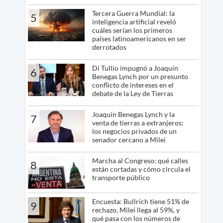
Tercera Guerra Mundial: la
5
inteligencia artificial reveló
cuáles serían los primeros
países latinoamericanos en ser
derrotados
Di Tullio impugnó a Joaquín
6
Benegas Lynch por un presunto
conflicto de intereses en el
debate de la Ley de Tierras
Joaquín Benegas Lynch y la
7
venta de tierras a extranjeros:
los negocios privados de un
senador cercano a Milei
Marcha al Congreso: qué calles
8
están cortadas y cómo circula el
transporte público
Encuesta: Bullrich tiene 51% de
9
rechazo, Milei llega al 59%, y
qué pasa con los números de