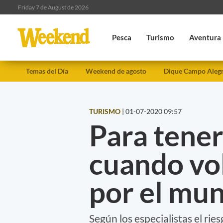
Friday 7 de August de 2026
Pesca
Turismo
Aventura
Temas del Día
Weekend de agosto
Dique Campo Aleg
TURISMO
|
01-07-2020 09:57
Para tener
cuando vo
por el mu
Según los especialistas el rie