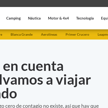
Camping
Náutica
Motor & 4x4
Tecnología
Equ
re
Blanca Grande
Aerolíneas
Primer Crucero
Leapmo
 en cuenta
lvamos a viajar
ndo
sgo cero de contagio no existe, así que hay que