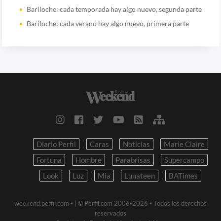
Bariloche: cada temporada hay algo nuevo, segunda parte
Bariloche: cada verano hay algo nuevo, primera parte
Diario Perfil
Caras
Noticias
Marie Claire
Fortuna
Hombre
Parabrisas
Supercampo
Look
Luz
Mia
Lunateen
BATimes
weekend.perfil.com -
| © Perfil.com 2006-2026 - Todos los derechos
reservados