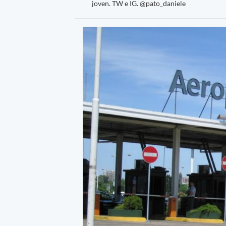
joven. TW e IG. @pato_daniele