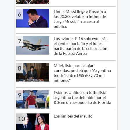
Lionel Messi llega a Rosario a
6
las 20.30: velatorio íntimo de
Jorge Messi, sin acceso al
público
Los aviones F 16 sobrevolarán
7
el centro porteño y el lunes
participarán de la celebración
de la Fuerza Aérea
Milei, listo para 'atajar'
8
corridas: posteó que "Argentina
tendrá entre US$ 60 y 70 mil
millones"
Estados Unidos: un futbolista
9
argentino fue detenido por el
ICE en un aeropuerto de Florida
Los límites del insulto
10