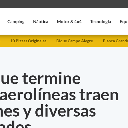
Camping
Náutica
Motor & 4x4
Tecnología
Equ
s
10 Pizzas Originales
Dique Campo Alegre
Blanca Grand
que termine
 aerolíneas traen
es y diversas
ades