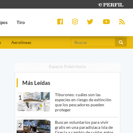
ipos
Tiro
e
Aerolíneas
Espacio Publicitario
Más Leídas
Tiburones: cuáles son las
1
especies en riesgo de extinción
que los pescadores pueden
proteger
Buscan voluntarios para vivir
2
gratis en una paradisíaca isla de
Grecia a cambio de cuidar gatos