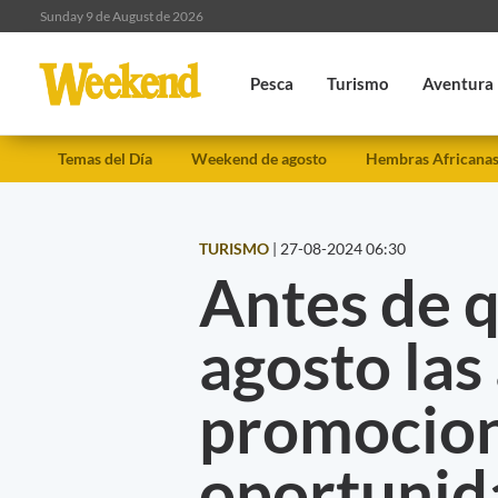
Sunday 9 de August de 2026
Pesca
Turismo
Aventura
Temas del Día
Weekend de agosto
Hembras Africana
TURISMO
|
27-08-2024 06:30
Antes de 
agosto las
promocion
oportunid