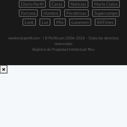
Diario Perfil
Caras
Noticias
Marie Claire
Fortuna
Hombre
Parabrisas
Supercampo
Look
Luz
Mia
Lunateen
BATimes
weekend.perfil.com -
| © Perfil.com 2006-2026 - Todos los derechos
reservados
Registro de Propiedad Intelectual: Nro.