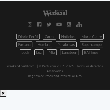
Diario Perfil
Caras
Noticias
Marie Claire
Fortuna
Hombre
Parabrisas
Supercampo
Look
Luz
Mia
Lunateen
BATimes
weekend.perfil.com -
| © Perfil.com 2006-2026 - Todos los derechos
reservados
Registro de Propiedad Intelectual: Nro.