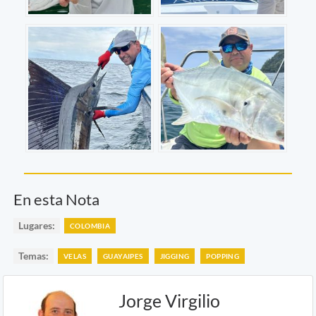
En esta Nota
Lugares:
COLOMBIA
Temas:
VELAS
GUAYAIPES
JIGGING
POPPING
Jorge Virgilio