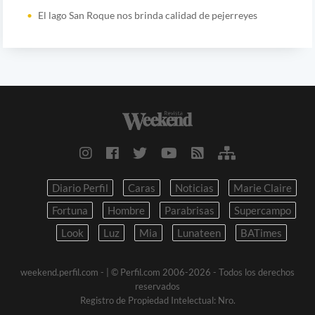
El lago San Roque nos brinda calidad de pejerreyes
Diario Perfil
Caras
Noticias
Marie Claire
Fortuna
Hombre
Parabrisas
Supercampo
Look
Luz
Mia
Lunateen
BATimes
weekend.perfil.com -
| © Perfil.com 2006-2026 - Todos los derechos
reservados
Registro de Propiedad Intelectual: Nro.