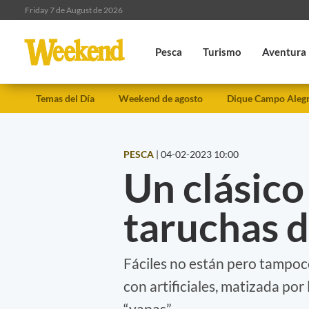
Friday 7 de August de 2026
Pesca
Turismo
Aventura
Temas del Día
Weekend de agosto
Dique Campo Aleg
PESCA
|
04-02-2023 10:00
Un clásico
taruchas 
Fáciles no están pero tampoco
con artificiales, matizada por
“yapas”.