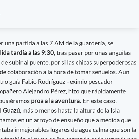
er una partida a las 7 AM de la guardería, se
ida tardía a las 9:30
, tras pasar por unas anguilas
de subir al puente, por si las chicas superpoderosas
 de colaboración a la hora de tomar señuelos. Aun
estro guía Fabio Rodríguez –eximio pescador
ompañero Alejandro Pérez, hizo que rápidamente
 pusiéramos
proa a la aventura.
En este caso,
l Guazú
, más o menos hasta la altura de la Isla
ernamos en un arroyo de ensueño que a medida que
taba inmejorables lugares de agua calma que son la
que también el curso se iba cerrando cada vez más por