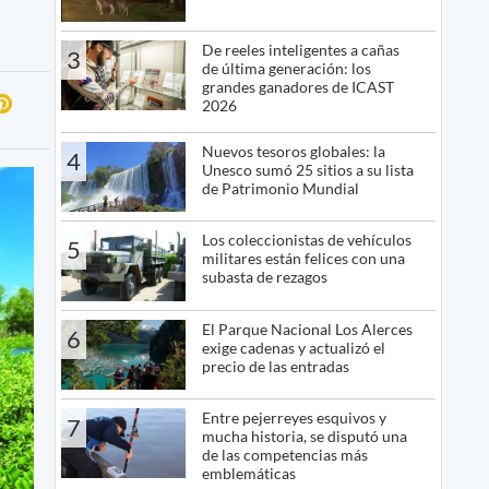
De reeles inteligentes a cañas
3
de última generación: los
grandes ganadores de ICAST
2026
Nuevos tesoros globales: la
4
Unesco sumó 25 sitios a su lista
de Patrimonio Mundial
Los coleccionistas de vehículos
5
militares están felices con una
subasta de rezagos
El Parque Nacional Los Alerces
6
exige cadenas y actualizó el
precio de las entradas
Entre pejerreyes esquivos y
7
mucha historia, se disputó una
de las competencias más
emblemáticas