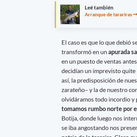
Leé también
Arranque de tarariras
El caso es que lo que debió s
transformó en un
apurada sal
en un puesto de ventas antes 
decidían un imprevisto quite
así, la predisposición de nu
zarateño– y la de nuestro c
olvidáramos todo incordio y
tomamos rumbo norte por e
Botija, donde luego nos int
se iba angostando nos presen
patria de la tararira. Claro 