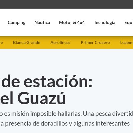
Camping
Náutica
Motor & 4x4
Tecnología
Equ
re
Blanca Grande
Aerolíneas
Primer Crucero
Leapmo
 de estación:
del Guazú
 es misión imposible hallarlas. Una pesca diverti
 la presencia de doradillos y algunas interesantes