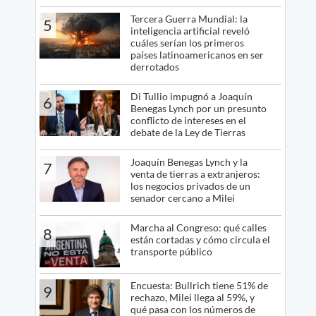
Tercera Guerra Mundial: la
5
inteligencia artificial reveló
cuáles serían los primeros
países latinoamericanos en ser
derrotados
Di Tullio impugnó a Joaquín
6
Benegas Lynch por un presunto
conflicto de intereses en el
debate de la Ley de Tierras
Joaquín Benegas Lynch y la
7
venta de tierras a extranjeros:
los negocios privados de un
senador cercano a Milei
Marcha al Congreso: qué calles
8
están cortadas y cómo circula el
transporte público
Encuesta: Bullrich tiene 51% de
9
rechazo, Milei llega al 59%, y
qué pasa con los números de