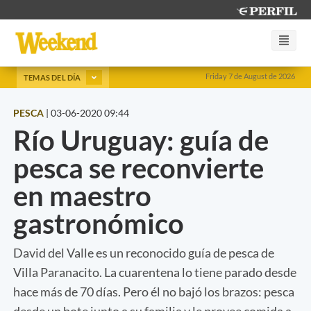
Friday 7 de August de 2026
TEMAS DEL DÍA
PESCA
|
03-06-2020 09:44
Río Uruguay: guía de
pesca se reconvierte
en maestro
gastronómico
David del Valle es un reconocido guía de pesca de
Villa Paranacito. La cuarentena lo tiene parado desde
hace más de 70 días. Pero él no bajó los brazos: pesca
desde un bote junto a su familia y le provee comida a