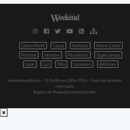
Diario Perfil
Caras
Noticias
Marie Claire
Fortuna
Hombre
Parabrisas
Supercampo
Look
Luz
Mia
Lunateen
BATimes
weekend.perfil.com -
| © Perfil.com 2006-2026 - Todos los derechos
reservados
Registro de Propiedad Intelectual: Nro.