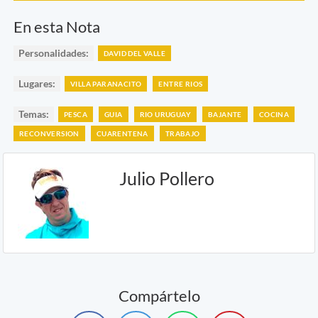
En esta Nota
Personalidades:
DAVID DEL VALLE
Lugares:
VILLA PARANACITO
ENTRE RIOS
Temas:
PESCA
GUIA
RIO URUGUAY
BAJANTE
COCINA
RECONVERSION
CUARENTENA
TRABAJO
Julio Pollero
Compártelo