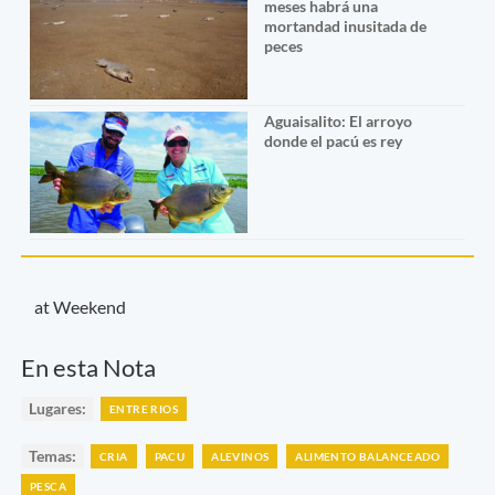
meses habrá una
mortandad inusitada de
peces
Aguaisalito: El arroyo
donde el pacú es rey
at Weekend
En esta Nota
Lugares:
ENTRE RIOS
Temas:
CRIA
PACU
ALEVINOS
ALIMENTO BALANCEADO
PESCA