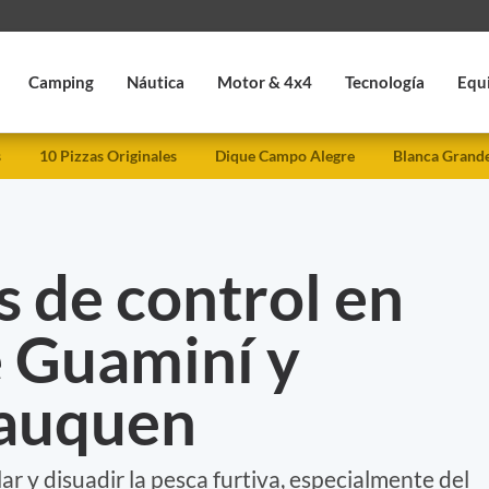
Camping
Náutica
Motor & 4x4
Tecnología
Equ
s
10 Pizzas Originales
Dique Campo Alegre
Blanca Grand
 de control en
e Guaminí y
Lauquen
ar y disuadir la pesca furtiva, especialmente del