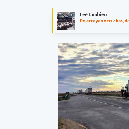
Leé también
Pejerreyes o truchas, do