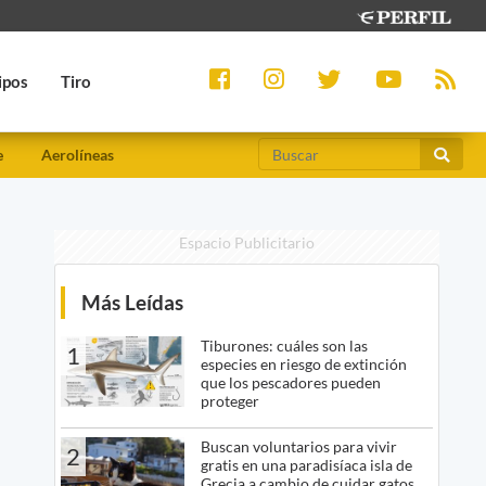
ipos
Tiro
e
Aerolíneas
Espacio Publicitario
Más Leídas
Tiburones: cuáles son las
1
especies en riesgo de extinción
que los pescadores pueden
proteger
Buscan voluntarios para vivir
2
gratis en una paradisíaca isla de
Grecia a cambio de cuidar gatos