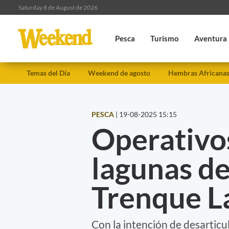
Saturday 8 de August de 2026
Pesca
Turismo
Aventura
Temas del Día
Weekend de agosto
Hembras Africana
PESCA
|
19-08-2025 15:15
Operativos
lagunas d
Trenque 
Con la intención de desarticul